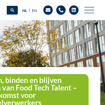
NL
EN
, binden en blijven
 van Food Tech Talent –
komst voor
elverwerkers