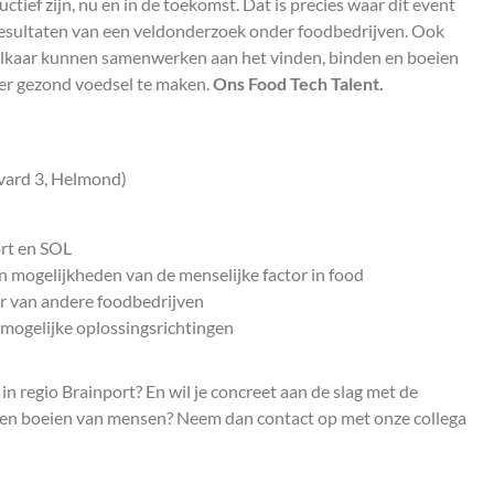
ief zijn, nu en in de toekomst. Dat is precies waar dit event
 resultaten van een veldonderzoek onder foodbedrijven. Ook
elkaar kunnen samenwerken aan het vinden, binden en boeien
ker gezond voedsel te maken.
Ons
Food
Tech
Talent.
vard 3, Helmond)
rt en SOL
n mogelijkheden van de menselijke factor in food
or van andere foodbedrijven
 mogelijke oplossingsrichtingen
n regio Brainport? En wil je concreet aan de slag met de
n en boeien van mensen? Neem dan contact op met onze collega