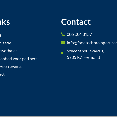
nks
Contact
085 004 3157
e
info@foodtechbrainport.c
isatie
sverhalen
Scheepsboulevard 3,
5705 KZ Helmond
anbod voor partners
s en events
act