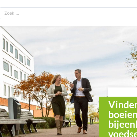
Vinden
boeien
bijeen
voeds