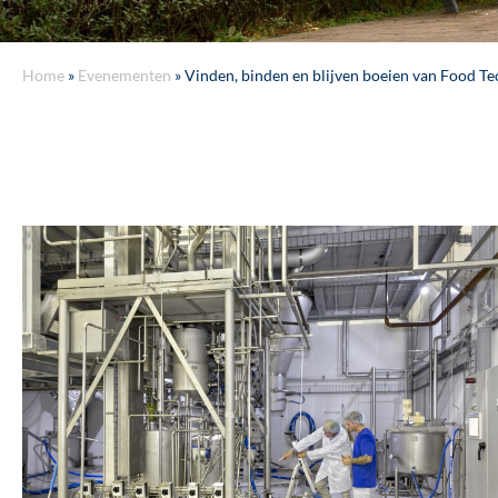
Home
»
Evenementen
»
Vinden, binden en blijven boeien van Food Te