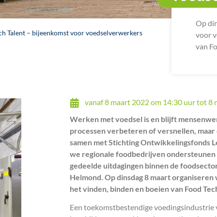
Op din
ch Talent – bijeenkomst voor voedselverwerkers
voor v
van Fo
vanaf
8 maart 2022
om
14:30
uur tot
8 
Werken met voedsel is en blijft mensenwer
processen verbeteren of versnellen, maar de
samen met Stichting Ontwikkelingsfonds Le
we regionale foodbedrijven ondersteunen a
gedeelde uitdagingen binnen de foodsecto
Helmond. Op dinsdag 8 maart organiseren 
het vinden, binden en boeien van Food Tech
Een toekomstbestendige voedingsindustrie v