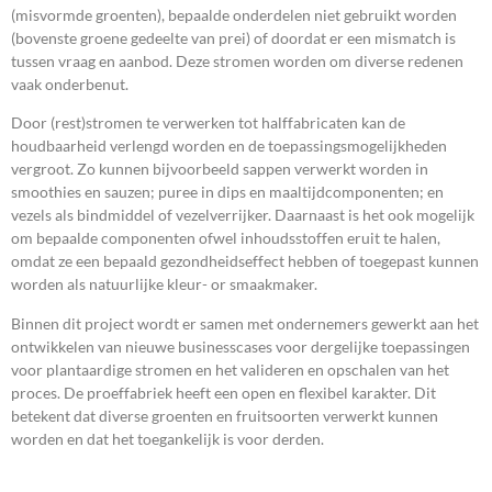
(misvormde groenten), bepaalde onderdelen niet gebruikt worden
(bovenste groene gedeelte van prei) of doordat er een mismatch is
tussen vraag en aanbod. Deze stromen worden om diverse redenen
vaak onderbenut.
Door (rest)stromen te verwerken tot halffabricaten kan de
houdbaarheid verlengd worden en de toepassingsmogelijkheden
vergroot. Zo kunnen bijvoorbeeld sappen verwerkt worden in
smoothies en sauzen; puree in dips en maaltijdcomponenten; en
vezels als bindmiddel of vezelverrijker. Daarnaast is het ook mogelijk
om bepaalde componenten ofwel inhoudsstoffen eruit te halen,
omdat ze een bepaald gezondheidseffect hebben of toegepast kunnen
worden als natuurlijke kleur- or smaakmaker.
Binnen dit project wordt er samen met ondernemers gewerkt aan het
ontwikkelen van nieuwe businesscases voor dergelijke toepassingen
voor plantaardige stromen en het valideren en opschalen van het
proces. De proeffabriek heeft een open en flexibel karakter. Dit
betekent dat diverse groenten en fruitsoorten verwerkt kunnen
worden en dat het toegankelijk is voor derden.